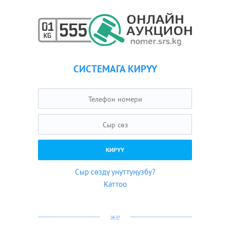
СИСТЕМАГА КИРҮҮ
Сыр сөздү унуттуңузбу?
Каттоо
же