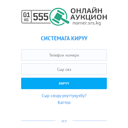
СИСТЕМАГА КИРҮҮ
Сыр сөздү унуттуңузбу?
Каттоо
же