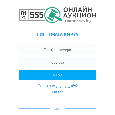
СИСТЕМАГА КИРҮҮ
Сыр сөздү унуттуңузбу?
Каттоо
же