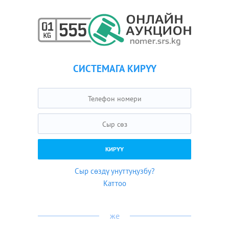
СИСТЕМАГА КИРҮҮ
Сыр сөздү унуттуңузбу?
Каттоо
же