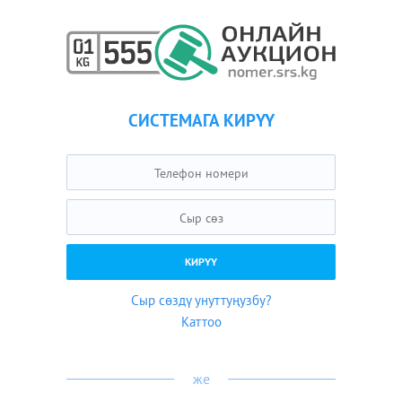
СИСТЕМАГА КИРҮҮ
Сыр сөздү унуттуңузбу?
Каттоо
же