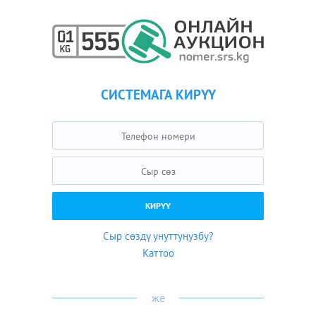
СИСТЕМАГА КИРҮҮ
Сыр сөздү унуттуңузбу?
Каттоо
же