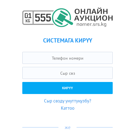
СИСТЕМАГА КИРҮҮ
Сыр сөздү унуттуңузбу?
Каттоо
же