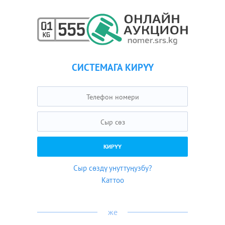
СИСТЕМАГА КИРҮҮ
Сыр сөздү унуттуңузбу?
Каттоо
же