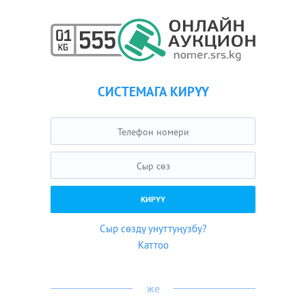
СИСТЕМАГА КИРҮҮ
Сыр сөздү унуттуңузбу?
Каттоо
же