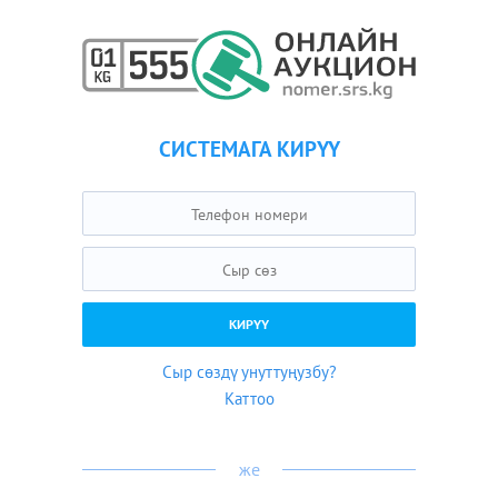
СИСТЕМАГА КИРҮҮ
Сыр сөздү унуттуңузбу?
Каттоо
же