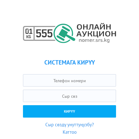
СИСТЕМАГА КИРҮҮ
Сыр сөздү унуттуңузбу?
Каттоо