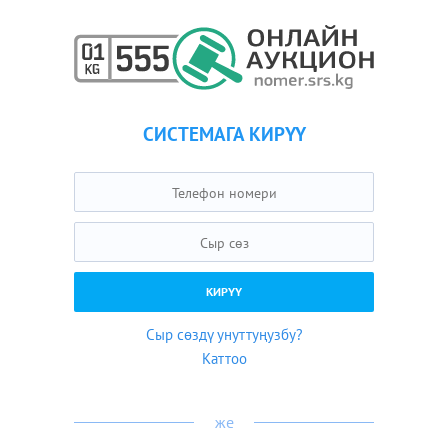
СИСТЕМАГА КИРҮҮ
Сыр сөздү унуттуңузбу?
Каттоо
же