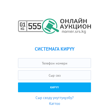
СИСТЕМАГА КИРҮҮ
Сыр сөздү унуттуңузбу?
Каттоо