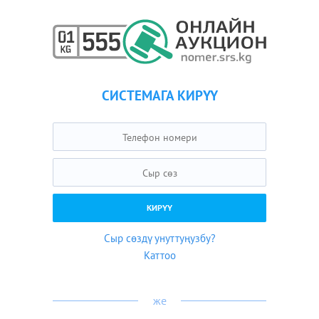
СИСТЕМАГА КИРҮҮ
Сыр сөздү унуттуңузбу?
Каттоо
же