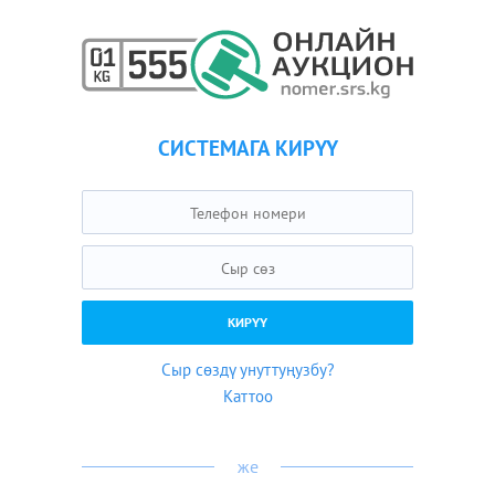
СИСТЕМАГА КИРҮҮ
Сыр сөздү унуттуңузбу?
Каттоо
же