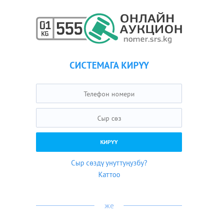
СИСТЕМАГА КИРҮҮ
Сыр сөздү унуттуңузбу?
Каттоо
же