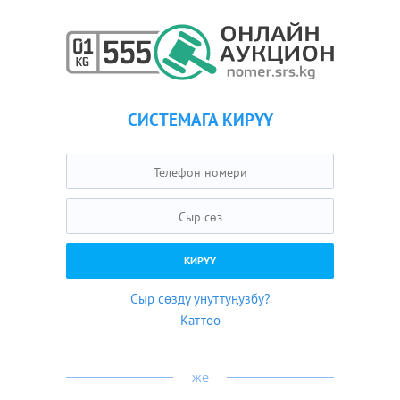
СИСТЕМАГА КИРҮҮ
Сыр сөздү унуттуңузбу?
Каттоо
же