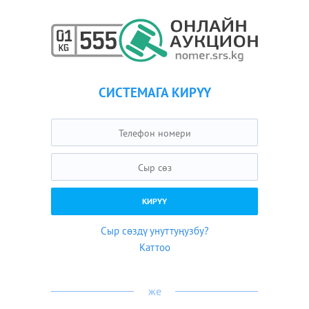
СИСТЕМАГА КИРҮҮ
Сыр сөздү унуттуңузбу?
Каттоо
же