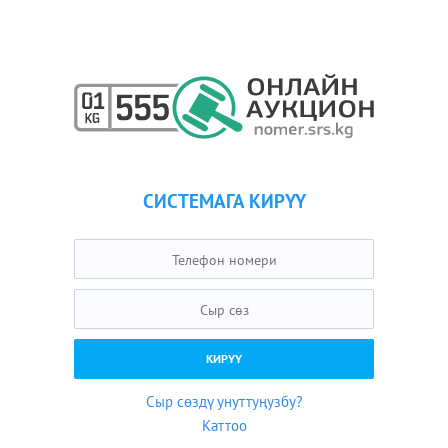
СИСТЕМАГА КИРҮҮ
Сыр сөздү унуттуңузбу?
Каттоо