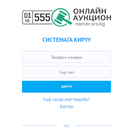
СИСТЕМАГА КИРҮҮ
Сыр сөздү унуттуңузбу?
Каттоо
же