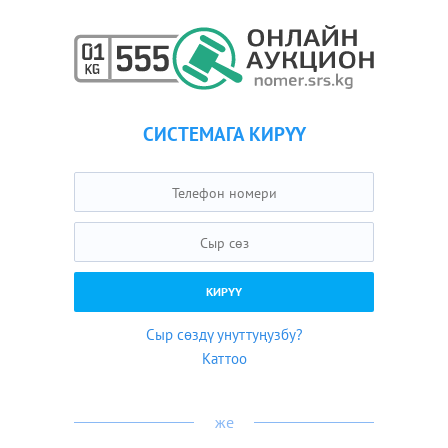
СИСТЕМАГА КИРҮҮ
Сыр сөздү унуттуңузбу?
Каттоо
же