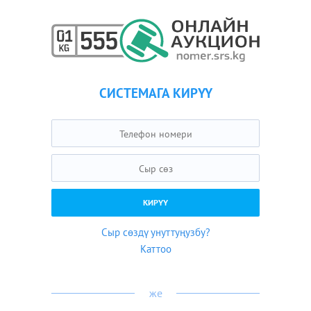
СИСТЕМАГА КИРҮҮ
Сыр сөздү унуттуңузбу?
Каттоо
же