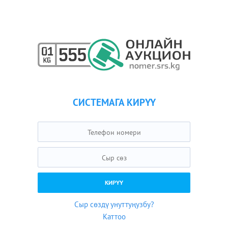
СИСТЕМАГА КИРҮҮ
Сыр сөздү унуттуңузбу?
Каттоо