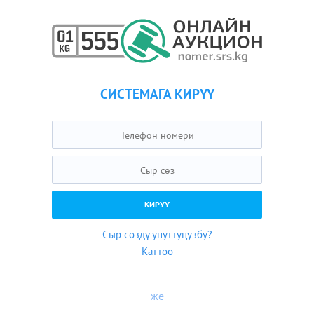
СИСТЕМАГА КИРҮҮ
Сыр сөздү унуттуңузбу?
Каттоо
же