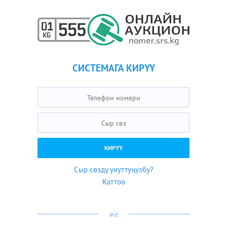
СИСТЕМАГА КИРҮҮ
Сыр сөздү унуттуңузбу?
Каттоо
же