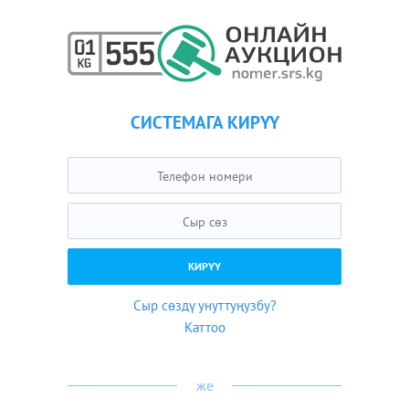
СИСТЕМАГА КИРҮҮ
Сыр сөздү унуттуңузбу?
Каттоо
же