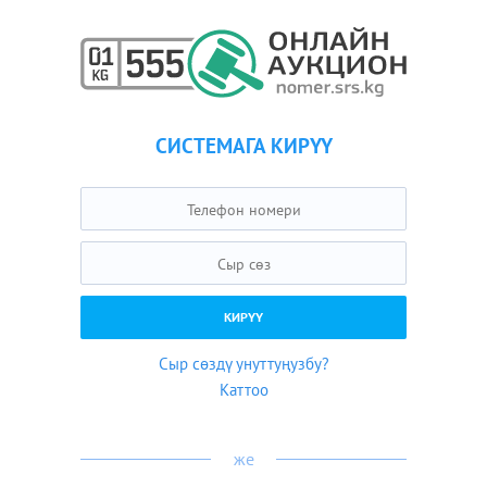
СИСТЕМАГА КИРҮҮ
Сыр сөздү унуттуңузбу?
Каттоо
же