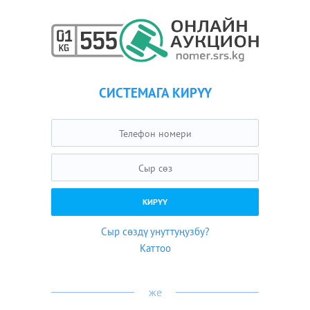
СИСТЕМАГА КИРҮҮ
Сыр сөздү унуттуңузбу?
Каттоо
же