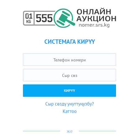
СИСТЕМАГА КИРҮҮ
Сыр сөздү унуттуңузбу?
Каттоо
же