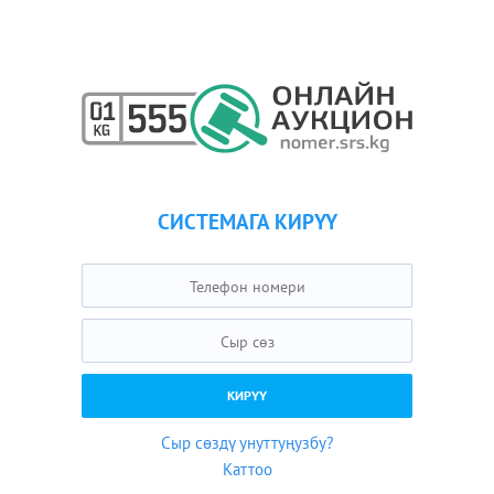
СИСТЕМАГА КИРҮҮ
Сыр сөздү унуттуңузбу?
Каттоо