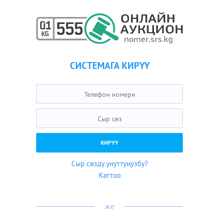
СИСТЕМАГА КИРҮҮ
Сыр сөздү унуттуңузбу?
Каттоо
же