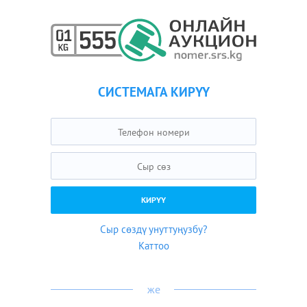
СИСТЕМАГА КИРҮҮ
Сыр сөздү унуттуңузбу?
Каттоо
же