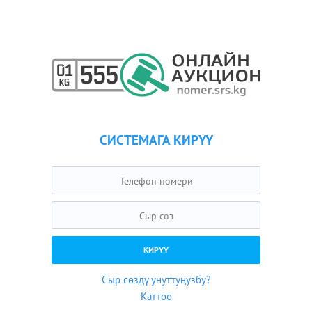
СИСТЕМАГА КИРҮҮ
Сыр сөздү унуттуңузбу?
Каттоо