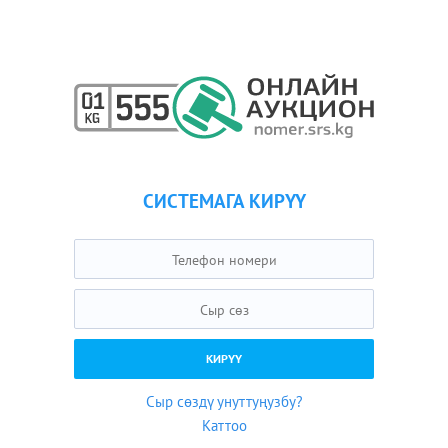
СИСТЕМАГА КИРҮҮ
Сыр сөздү унуттуңузбу?
Каттоо