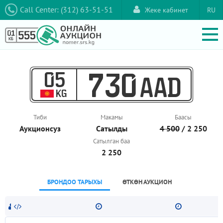
Call Center: (312) 63-51-51
Жеке кабинет
RU
05
730
AAD
KG
Тиби
Макамы
Баасы
Аукционcуз
Сатылды
4 500
/ 2 250
Сатылган баа
2 250
БРОНДОО ТАРЫХЫ
ӨТКӨН АУКЦИОН