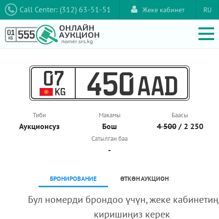
Call Center: (312) 63-51-51
Жеке кабинет
RU
07
450
AAD
KG
Тиби
Макамы
Баасы
Аукционcуз
Бош
4 500
/ 2 250
Сатылган баа
-
БРОНИРОВАНИЕ
ӨТКӨН АУКЦИОН
Бул номерди брондоо үчүн, жеке кабинетиң
киришиңиз керек