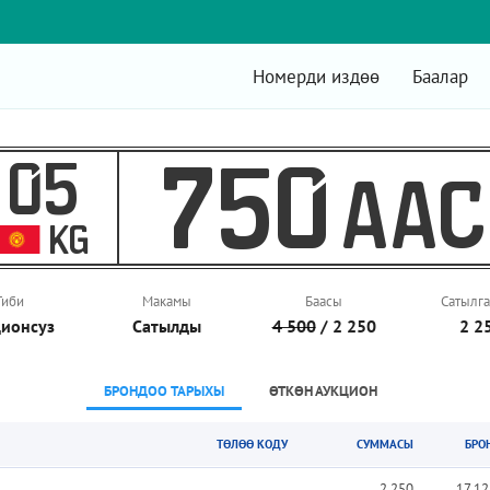
Номерди издөө
Баалар
05
750
AAC
KG
Тиби
Макамы
Баасы
Сатылга
ионcуз
Сатылды
4 500
/ 2 250
2 2
БРОНДОО ТАРЫХЫ
ӨТКӨН АУКЦИОН
ТӨЛӨӨ КОДУ
СУММАСЫ
БРО
2 250
17.12