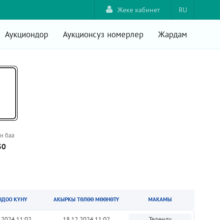
Жеке кабинет
RU
Аукциондор
Аукционсуз номерлер
Жардам
н баа
50
НДОО КҮНҮ
АКЫРКЫ ТӨЛӨӨ МӨӨНӨТҮ
МАКАМЫ
.2024 11:02
18.12.2024 11:02
Төлөндү