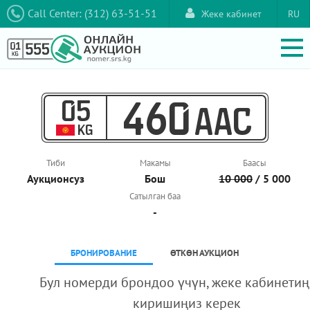
Call Center: (312) 63-51-51
Жеке кабинет
RU
05
460
AAC
KG
Тиби
Макамы
Баасы
Аукционcуз
Бош
10 000
/ 5 000
Сатылган баа
-
БРОНИРОВАНИЕ
ӨТКӨН АУКЦИОН
Бул номерди брондоо үчүн, жеке кабинетиң
киришиңиз керек