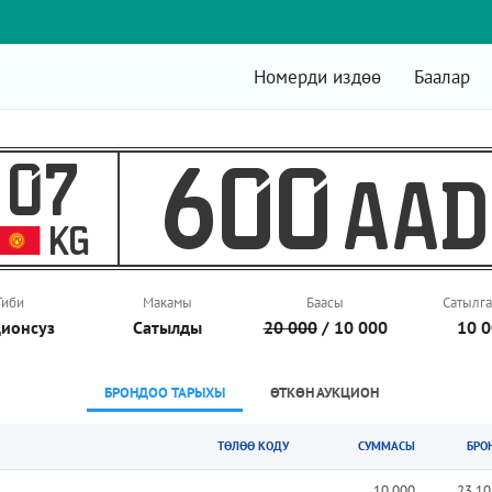
Номерди издөө
Баалар
07
600
AAD
KG
Тиби
Макамы
Баасы
Сатылга
ионcуз
Сатылды
20 000
/ 10 000
10 
БРОНДОО ТАРЫХЫ
ӨТКӨН АУКЦИОН
ТӨЛӨӨ КОДУ
СУММАСЫ
БРО
10 000
23.10