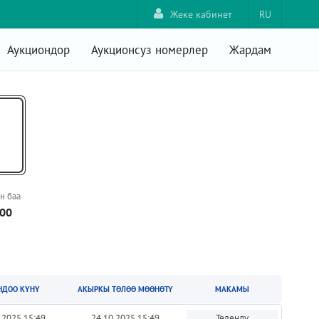
Жеке кабинет
RU
Аукциондор
Аукционсуз номерлер
Жардам
н баа
000
НДОО КҮНҮ
АКЫРКЫ ТӨЛӨӨ МӨӨНӨТҮ
МАКАМЫ
.2025 15:49
24.10.2025 15:49
Төлөндү