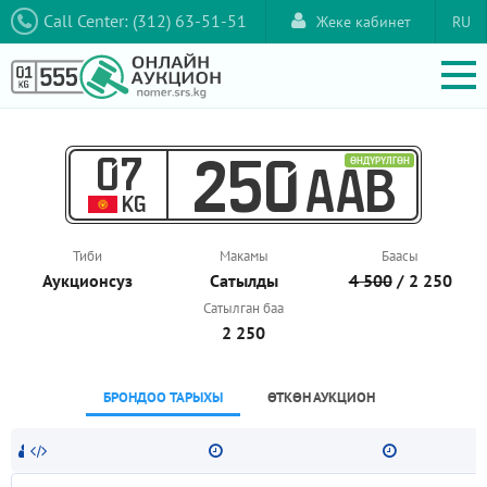
Call Center: (312) 63-51-51
Жеке кабинет
RU
07
ӨНДҮРҮЛГӨН
250
AAB
KG
Тиби
Макамы
Баасы
Аукционcуз
Сатылды
4 500
/ 2 250
Сатылган баа
2 250
БРОНДОО ТАРЫХЫ
ӨТКӨН АУКЦИОН