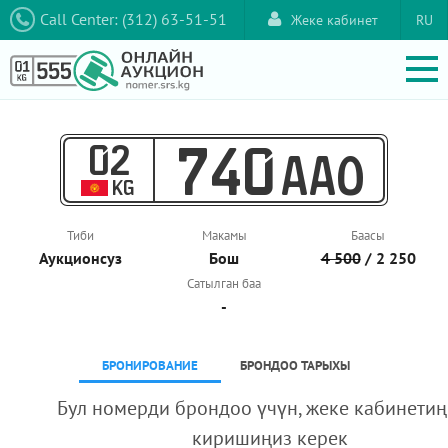
Call Center: (312) 63-51-51
Жеке кабинет
RU
02
740
AAO
KG
Тиби
Макамы
Баасы
Аукционcуз
Бош
4 500
/ 2 250
Сатылган баа
-
БРОНИРОВАНИЕ
БРОНДОО ТАРЫХЫ
Бул номерди брондоо үчүн, жеке кабинетиң
киришиңиз керек