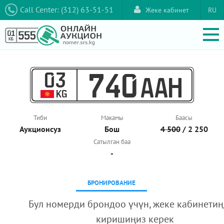
Call Center: (312) 63-51-51
Жеке кабинет
RU
03
740
AAH
KG
Тиби
Макамы
Баасы
Аукционcуз
Бош
4 500
/ 2 250
Сатылган баа
-
БРОНИРОВАНИЕ
Бул номерди брондоо үчүн, жеке кабинетиң
киришиңиз керек