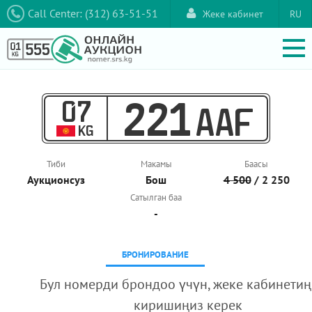
Call Center: (312) 63-51-51
Жеке кабинет
RU
07
221
AAF
KG
Тиби
Макамы
Баасы
Аукционcуз
Бош
4 500
/ 2 250
Сатылган баа
-
БРОНИРОВАНИЕ
Бул номерди брондоо үчүн, жеке кабинетиң
киришиңиз керек