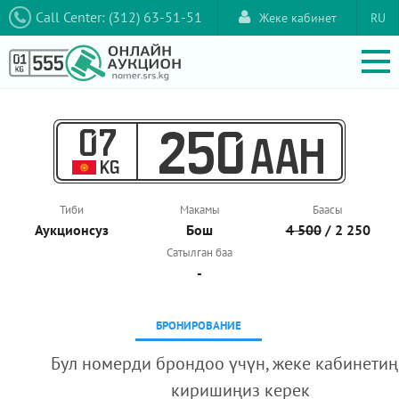
Call Center: (312) 63-51-51
Жеке кабинет
RU
07
250
AAH
KG
Тиби
Макамы
Баасы
Аукционcуз
Бош
4 500
/ 2 250
Сатылган баа
-
БРОНИРОВАНИЕ
Бул номерди брондоо үчүн, жеке кабинетиң
киришиңиз керек