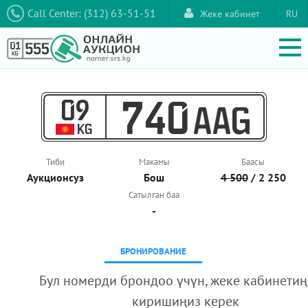
Call Center: (312) 63-51-51
Жеке кабинет
RU
09
740
AAG
KG
Тиби
Макамы
Баасы
Аукционcуз
Бош
4 500
/ 2 250
Сатылган баа
-
БРОНИРОВАНИЕ
Бул номерди брондоо үчүн, жеке кабинетиң
киришиңиз керек