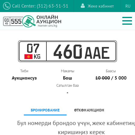
Call Center: (312) 63-51-51
Жеке кабинет
RU
07
460
AAE
KG
Тиби
Макамы
Баасы
Аукционcуз
Бош
10 000
/ 5 000
Сатылган баа
-
БРОНИРОВАНИЕ
ӨТКӨН АУКЦИОН
Бул номерди брондоо үчүн, жеке кабинетиң
киришиңиз керек