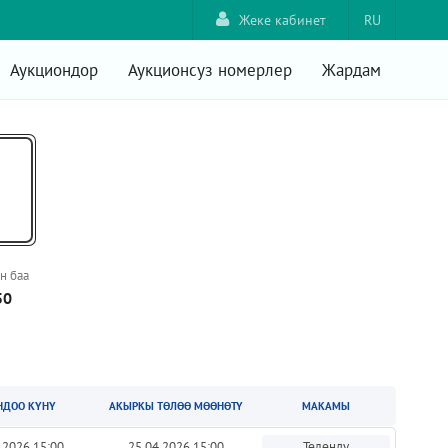
Жеке кабинет
RU
Аукциондор
Аукционсуз номерлер
Жардам
н баа
50
НДОО КҮНҮ
АКЫРКЫ ТӨЛӨӨ МӨӨНӨТҮ
МАКАМЫ
.2026 15:00
25.04.2026 15:00
Төлөндү