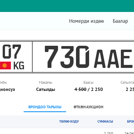
Номерди издөө
Баалар
07
730
AAE
KG
Тиби
Макамы
Баасы
Сатылга
ионcуз
Сатылды
4 500
/ 2 250
2 2
БРОНДОО ТАРЫХЫ
ӨТКӨН АУКЦИОН
ТӨЛӨӨ КОДУ
СУММАСЫ
БРО
2 250
24.04