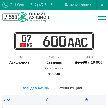
Call Center: (312) 63-51-51
Жеке кабинет
RU
07
600
AAC
KG
Тиби
Макамы
Баасы
Аукционcуз
Сатылды
20 000
/ 10 000
Сатылган баа
10 000
БРОНДОО ТАРЫХЫ
ӨТКӨН АУКЦИОН