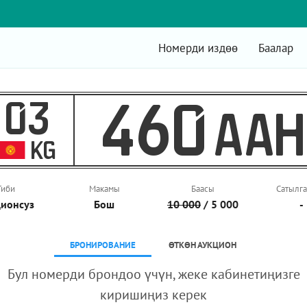
Номерди издөө
Баалар
03
460
AAH
KG
Тиби
Макамы
Баасы
Сатылга
ионcуз
Бош
10 000
/ 5 000
-
БРОНИРОВАНИЕ
ӨТКӨН АУКЦИОН
Бул номерди брондоо үчүн, жеке кабинетиңизге
киришиңиз керек