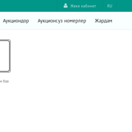
Жеке кабинет
RU
Аукциондор
Аукционсуз номерлер
Жардам
н баа