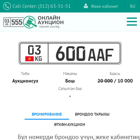
Call Center: (312) 63-51-51
Жеке кабинет
RU
03
600
AAF
KG
Тиби
Макамы
Баасы
Аукционcуз
Бош
20 000
/ 10 000
Сатылган баа
-
БРОНИРОВАНИЕ
БРОНДОО ТАРЫХЫ
ӨТКӨН АУКЦИОН
Бул номерди брондоо үчүн, жеке кабинетиң